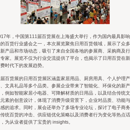
017年，中国第111届百货展在上海盛大举行，作为国内最具影响
力的百货行业盛会之一，本次展览聚焦日用百货领域，展示了众
创新产品和市场动态，吸引了来自全国各地的参展商、采购商及
业专家。展览不仅为行业交流提供了平台，也揭示了日用百货在
消费时代下的发展趋势。
本届百货展的日用百货展区涵盖家居用品、厨房用具、个人护理
品、文具礼品等多个品类。参展企业带来了智能化、环保化的新
品，例如智能家居小电器、可降解材质的日用品，以及结合传统
化元素的创意设计，体现了消费升级背景下，企业对品质、功能
美感的追求。同时，展会还举办了多场专业论坛，探讨了电子商
对传统百货的冲击、供应链优化策略以及消费者行为变化等热点
，为从业者提供了宝贵的 insights。