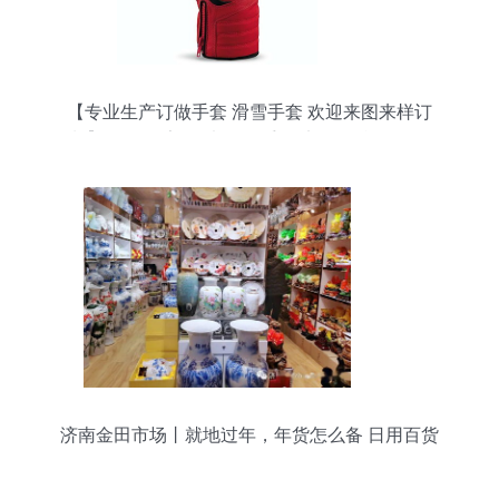
【专业生产订做手套 滑雪手套 欢迎来图来样订
制】价格,厂家,图片,服饰手套,义乌烨骏日用品-
济南金田市场丨就地过年，年货怎么备 日用百货