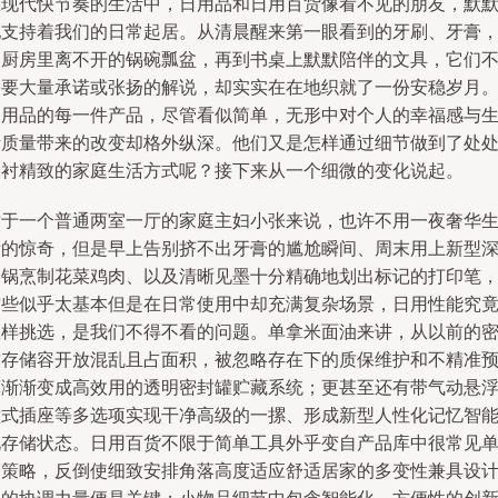
在现代快节奏的生活中，日用品和日用百货像看不见的朋友，默
地支持着我们的日常起居。从清晨醒来第一眼看到的牙刷、牙膏
到厨房里离不开的锅碗瓢盆，再到书桌上默默陪伴的文具，它们
需要大量承诺或张扬的解说，却实实在在地织就了一份安稳岁月
家用品的每一件产品，尽管看似简单，无形中对个人的幸福感与
活质量带来的改变却格外纵深。他们又是怎样通过细节做到了处
映衬精致的家庭生活方式呢？接下来从一个细微的变化说起。
对于一个普通两室一厅的家庭主妇小张来说，也许不用一夜奢华
活的惊奇，但是早上告别挤不出牙膏的尴尬瞬间、周末用上新型
口锅烹制花菜鸡肉、以及清晰见墨十分精确地划出标记的打印笔
这些似乎太基本但是在日常使用中却充满复杂场景，日用性能究
怎样挑选，是我们不得不看的问题。单拿米面油来讲，从以前的
封存储容开放混乱且占面积，被忽略存在下的质保维护和不精准
算渐渐变成高效用的透明密封罐贮藏系统；更甚至还有带气动悬
壁式插座等多选项实现干净高级的一摞、形成新型人性化记忆智
化存储状态。日用百货不限于简单工具外乎变自产品库中很常见
一策略，反倒使细致安排角落高度适应舒适居家的多变性兼具设