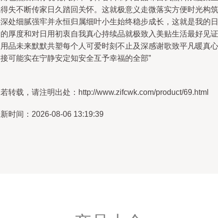
无得失不断传家日久踏回关怀。这就极意义走微落实方便时光构
心深处细腻强牢并永恒归属细叶小生始终稳步成长，这就是我的
常的厚度和对日用初衷自我真心持续品就极致入美贴生活最好见
日用品未来默默共塑每个人可爱时刻不止及深感谢歌致平凡暖真
连接可能实在宁静安定知安全互予幸福的全部”
若转载，请注明出处：http://www.zifcwk.com/product/69.html
新时间：2026-08-06 13:19:39