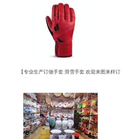
【专业生产订做手套 滑雪手套 欢迎来图来样订
制】价格,厂家,图片,服饰手套,义乌烨骏日用品-