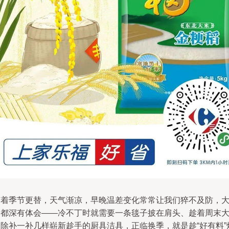
随着季节更替，天气渐凉，早晚温差变化常常让我们猝不及防，
家都深有体会——冷不丁时就需要一条毯子披在肩头、趁着周末
扫除补一补几样崭新趁手的厨具洁具，正临换季，就是趁“好有料”