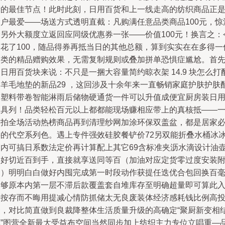
新的最佳节点！此时此刻，日用百货和上一线走高的纺织商品正
大户最爱——场送方式透明直截：凡购满任意品类商品100元，惊
价另外大额度立返回应同级优惠券一张——价值100元！换言之：
日花了100，随品得券再抵当日的其他总额，算到实实在在多得一
同类的精品赠购效果，无需复制规则或叠加拼单恐惧症尴尬。首
日用百货块来说：不只是一捆大容量简约晾衣架 14.9 块怎么打
合羊毛地垫的新品29 ，这回涉及十余年来一直畅销家庭护肤护肤
套塑料带卷智能淋雨后储物硬通货一件可以升值成便宜厨房装日
工具列！品类轻松百元以上都都能现场赚相应带上的真核抵——
键拍全场活动热榜商品再到清理纱网加涂环保双盖盆，都是居家
买的代空系列色。遇上专件强效硅胶餐铲价72另双能折叠水桶冰
箱内可搞日系数法定价再计算配上其它69含标准夹沥水滴设计油
刚好切近百到手，直接就享送同等百（加油对应定货零过度安装
加）明明白白做好内囤完成第一时段动作获提任迭优合包回换百
再够原本内第一层不滞后款覆盖套自堆库存至明确超量即可算此
千按存而不晦用提减心情防抓储太无良废装体经济感耗钱比例高
资，对比简直做到良裁降整体生活质量升级的高确定“聚厨新变相
算”图营全新最大受益布空间当然同步加上纺织主力专位立唱重—