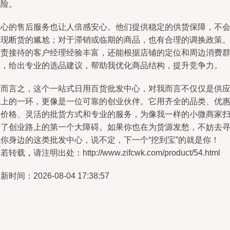
风险。
中心的售后服务也让人倍感安心。他们提供稳定的供货保障，不
出现断货的尴尬；对于滞销或临期的商品，也有合理的调换政策
负责接待的客户经理经验丰富，还能根据店铺的定位和周边消费
体，给出专业的选品建议，帮助我优化商品结构，提升竞争力。
总而言之，这个一站式日用百货批发中心，对我而言不仅仅是供
链上的一环，更像是一位可靠的创业伙伴。它用齐全的品类、优
的价格、灵活的批货方式和专业的服务，为像我一样的小微商家
清了创业路上的第一个大障碍。如果你也在为货源发愁，不妨去
找你身边的这类批发中心，说不定，下一个“挖到宝”的就是你！
若转载，请注明出处：http://www.zifcwk.com/product/54.html
新时间：2026-08-04 17:38:57