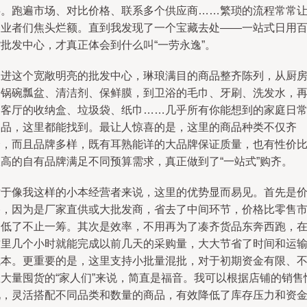
事。跑遍市场、对比价格、联系多个供应商……繁琐的流程常常
创业者们焦头烂额。直到我发现了一个宝藏去处——一站式日用
批发中心，才真正体会到什么叫“一劳永逸”。
走进这个宽敞明亮的批发中心，琳琅满目的商品整齐陈列，从厨
的锅碗瓢盆、清洁剂、保鲜膜，到卫浴的毛巾、牙刷、洗发水，
到客厅的收纳盒、垃圾袋、纸巾……几乎所有你能想到的家庭日
用品，这里都能找到。最让人惊喜的是，这里的商品种类不仅齐
全，而且品牌多样，既有耳熟能详的大品牌保证质量，也有性价
极高的自有品牌满足不同预算需求，真正做到了“一站式”购齐。
对于像我这样的小本经营者来说，这里的优势显而易见。首先是
格，因为是厂家直供或大批发商，省去了中间环节，价格比零售
场低了不止一筹。其次是效率，不用再为了凑齐货品东奔西跑，
这里几个小时就能完成以前几天的采购量，大大节省了时间和运
成本。更重要的是，这里支持小批量混批，对于初期资金有限、
敢大量囤货的“家人们”来说，简直是福音。我可以根据店铺的销售
况，灵活搭配不同品类和数量的商品，有效降低了库存压力和资