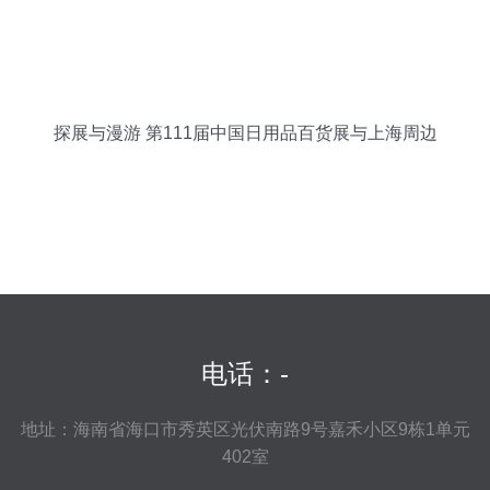
探展与漫游 第111届中国日用品百货展与上海周边
游全攻略
电话：-
地址：海南省海口市秀英区光伏南路9号嘉禾小区9栋1单元
402室