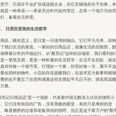
的坚守。它或许不会扩张成连锁企业，但它安稳地存在于街角，
身就是一种承诺——承诺无论时代如何变迁，总有一个地方为你
着灯，备着生活所需。
四、 日用百货里的生活哲学
日用品，顾名思义，是日复一日使用的物品。它们平凡无奇，却
成了我们生活的基底。一家好的日用品店，就像生活的后勤部，
默保障着日常的平稳运行。从“蔡亮记”这样的店铺里，我们看到的
仅是一笔笔交易，更是一种朴素的生活哲学：生活不在别处，就
认真对待每一个细节里。打理好一个家，经营好每一天，离不开
些看似琐碎的物件。小店的存在提醒我们，在追求宏大叙事和精
消费的也不要忘了欣赏和感激这些支撑起平凡日子的、踏实而温
的力量。
“蔡亮记日用品店”是一个缩影，代表着中国无数深入社区的便民小
店。它们没有炫目的广告，没有宽敞的殿堂，有的只是堆积的货
物、略显拥挤的过道和老板亲切的招呼。但正是这千家万户的“蔡