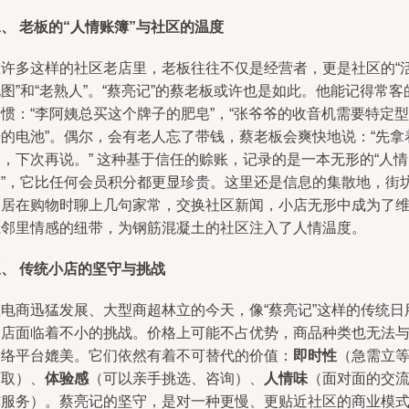
、 老板的“人情账簿”与社区的温度
在许多这样的社区老店里，老板往往不仅是经营者，更是社区的“
图”和“老熟人”。“蔡亮记”的蔡老板或许也是如此。他能记得常客
惯：“李阿姨总买这个牌子的肥皂”，“张爷爷的收音机需要特定型
号的电池”。偶尔，会有老人忘了带钱，蔡老板会爽快地说：“先拿
，下次再说。” 这种基于信任的赊账，记录的是一本无形的“人
簿”，它比任何会员积分都更显珍贵。这里还是信息的集散地，街
邻居在购物时聊上几句家常，交换社区新闻，小店无形中成为了
系邻里情感的纽带，为钢筋混凝土的社区注入了人情温度。
三、 传统小店的坚守与挑战
在电商迅猛发展、大型商超林立的今天，像“蔡亮记”这样的传统日
品店面临着不小的挑战。价格上可能不占优势，商品种类也无法
网络平台媲美。它们依然有着不可替代的价值：
即时性
（急需立
可取）、
体验感
（可以亲手挑选、咨询）、
人情味
（面对面的交
与服务）。蔡亮记的坚守，是对一种更慢、更贴近社区的商业模