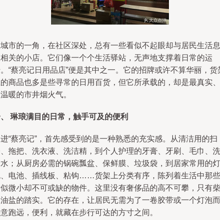
在城市的一角，在社区深处，总有一些看似不起眼却与居民生活
息相关的小店。它们像一个个生活驿站，无声地支撑着日常的运
转。“蔡亮记日用品店”便是其中之一。它的招牌或许不算华丽，货
上的商品也多是些寻常的日用百货，但它所承载的，却是最真实
最温暖的市井烟火气。
一、 琳琅满目的日常，触手可及的便利
走进“蔡亮记”，首先感受到的是一种熟悉的充实感。从清洁用的扫
帚、拖把、洗衣液、洗洁精，到个人护理的牙膏、牙刷、毛巾、
发水；从厨房必需的锅碗瓢盆、保鲜膜、垃圾袋，到居家常用的
泡、电池、插线板、粘钩……货架上分类有序，陈列着生活中那
看似微小却不可或缺的物件。这里没有奢侈品的高不可攀，只有
米油盐的踏实。它的存在，让居民无需为了一卷胶带或一个灯泡
特意跑远，便利，就藏在步行可达的方寸之间。