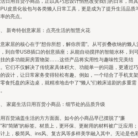
生活日用百货小商品，正以其巧思设计悄然改变我们的日常，而
中PU皮质化妆包与各类懒人日常工具，更是成为了提升生活品质
效率的亮点。
一、 新奇特创意家居：点亮生活的智慧火花
创意家居的核心在于“想你所想，解你所需”。从可折叠收纳的懒人
发，到自带USB插口的创意插座；从能自动搅拌的智能水杯，到
壁挂的多功能厨房置物架……这些产品将实用性与趣味性完美结
合。它们不仅解决了传统家具体积大、功能单一的问题，更通过
妙的设计，让日常家务变得轻松有趣。例如，一个结合了手机支
和零食托盘的床边桌，就精准地击中了“懒人”们赖床追剧的多重需
求。
二、 家庭生活日用百货小商品：细节处的品质升级
日用百货涵盖生活的方方面面。如今的小商品早已摆脱了“廉
”和“简陋”的标签。材质上，更环保、更耐用的材料被广泛应用；
设计上，极简风、ins风、复古风等多样美学融入其中。无论是色