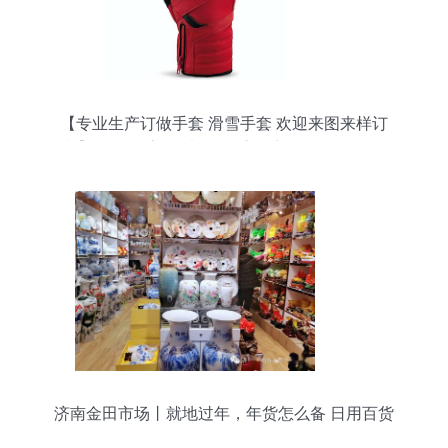
【专业生产订做手套 滑雪手套 欢迎来图来样订
制】价格,厂家,图片,服饰手套,义乌烨骏日用品-
济南金田市场丨就地过年，年货怎么备 日用百货