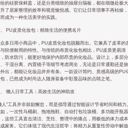
缤纷的硅胶保鲜盖，还是分类细致的抽屉分隔板，都在细微处极
提升了居家整理的效率和视觉愉悦感。它们让日常琐事不再枯燥
反而成为一种生活美学的实践。
、 PU皮质化妆包：精致生活的便携名片
在众多日用小商品中，PU皮质化妆包脱颖而出。它兼具了皮革的
感与轻便耐用的特性。与传统的布质化妆包相比，PU皮质更易清
洁，防水防污，能更好地保护内部昂贵的化妆品。设计上，多层
区、干湿分离、内置镜子等细节考虑周全，无论是日常通勤还是
行外出，都能让化妆品井井有条。一款设计简约、质感高级的PU
妆包，已然成为时尚达人随身装备中彰显品味的点睛之笔。
四、 懒人日常工具：高效生活的神助攻
“懒人”工具并非鼓励懈怠，而是倡导通过智能设计节省时间和精力
比如，一次性马桶刷、拖地拖鞋、自动打包垃圾桶、多功能开瓶
等，这些工具直击清洁、烹饪、整理中的痛点，用极低的体力成
完成家务。它们体现了现代生活哲学：将精力从重复性劳动中解