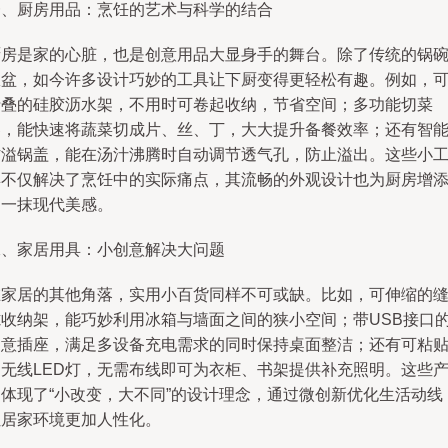
一、厨房用品：烹饪的艺术与科学的结合
厨房是家的心脏，也是创意用品大显身手的舞台。除了传统的锅
瓢盆，如今许多设计巧妙的工具让下厨变得更轻松有趣。例如，
折叠的硅胶沥水架，不用时可卷起收纳，节省空间；多功能切菜
器，能快速将蔬菜切成片、丝、丁，大大提升备餐效率；还有智
防溢锅盖，能在汤汁沸腾时自动调节透气孔，防止溢出。这些小
具不仅解决了烹饪中的实际痛点，其流畅的外观设计也为厨房增
了一抹现代美感。
二、家居用具：小创意解决大问题
在家居的其他角落，实用小百货同样不可或缺。比如，可伸缩的
隙收纳架，能巧妙利用冰箱与墙面之间的狭小空间；带USB接口
创意插座，满足多设备充电需求的同时保持桌面整洁；还有可粘
的无线LED灯，无需布线即可为衣柜、书架提供补充照明。这些
品体现了“小改变，大不同”的设计理念，通过微创新优化生活动线
让居家环境更加人性化。