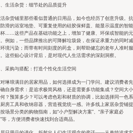
三、生活杂货：细节处的品质提升
生活杂货铺里那些看似普通的日用品，如今也经历了创意升级。
菌防滑的浴室地垫、可重复使用的硅胶保鲜盖、能显示温度的智
水杯……这些产品在基础功能之上，增加了健康、环保或智能的
素。例如，一些品牌推出的可降解垃圾袋，在保证承重力的同时
少环境污染；而带有时间刻度的药盒，则帮助健忘的老年人准时
药。这些贴心设计背后，是对现代人生活需求的深刻洞察。
四、采购与搭配：打造个性化生活空间
面对琳琅满目的居家用品，如何选择成为一门学问。建议消费者
明确自身需求：是追求极简风格，还是需要多功能集成？空间大
如何？预算多少？可以考虑色彩和材质的协调，比如选择同一色
的厨房工具和收纳容器，营造视觉统一感。许多线上家居杂货铺
按场景分类的购物指南，如“小户型解决方案”、“亲子家庭必
备”等，方便消费者快速找到合适商品。
家居日用品的进化，折射出人们生活观念的变迁——从单纯追求