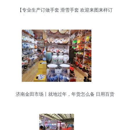
【专业生产订做手套 滑雪手套 欢迎来图来样订
制】价格,厂家,图片,服饰手套,义乌烨骏日用品-
济南金田市场丨就地过年，年货怎么备 日用百货