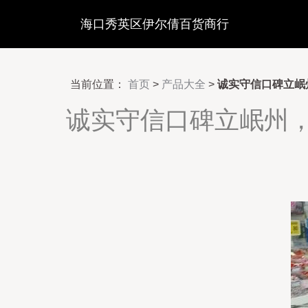
海口秀英区伊尔倩百货商行
当前位置：
首页
>
产品大全
>
诚实守信口碑立岷
诚实守信口碑立岷州