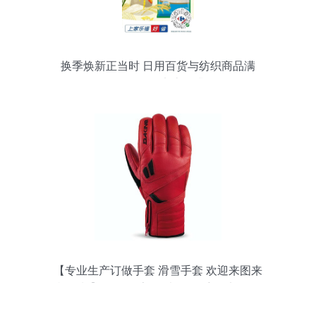
换季焕新正当时 日用百货与纺织商品满
100送100，实惠再升级
【专业生产订做手套 滑雪手套 欢迎来图来
样订制】价格,厂家,图片,服饰手套,义乌烨
骏日用品-