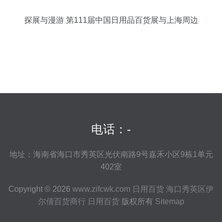
探展与漫游 第111届中国日用品百货展与上海周边
游全攻略
电话：-
地址：海南省海口市秀英区光伏南路9号嘉禾小区9栋1单元
402室
Copyright © 2026
www.zifcwk.com
日用百货
海口秀英区伊
尔倩百货商行
日用百货
版权所有
Sitemap